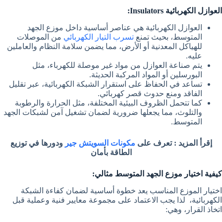
العوازل الكهربائية Insulators:
العوازل الكهربائية هي عناصر أساسية داخل موزع الجهد
المتوسط، بحيث تمنع
تسرب التيار الكهربائي
من الموصلات
للهياكل المعدنية أو الأرض، مما يضمن سلامة النظام والعاملين
عليه.
يتم صناعة العوازل من مواد غير موصلة للكهرباء، مثل
البورسلين أو المواد المركبة الحديثة.
تساعد في الحفاظ على استقرار الشبكة الكهربائية، عبر تقليل
الفاقد ومنع حدوث قصر كهربائي.
كما تتحمل الظروف البيئية المختلفة، مثل الحرارة والرطوبة
والتلوث، مما يجعلها ضرورية لضمان تشغيل آمن لشبكات الجهد
المتوسط.
إقرأ المزيد : تعرف على
مكونات السويتش جير
ودورها في توزيع
الطاقة بأمان
كيفية اختيار موزع الجهد المتوسط مثالي:
اختيار الموزع المناسب يعد خطوة أساسية لضمان كفاءة الشبكة
الكهربائية، لذا يجب الاعتماد على مجموعة معايير فنية وعملية قبل
اتخاذ القرار، وهي: