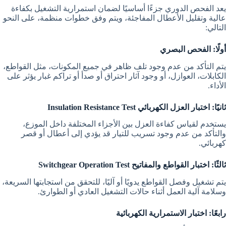
يعد الفحص الدوري جزءًا أساسيًا لضمان استمرارية التشغيل بكفاءة
عالية وتقليل الأعطال المفاجئة، ويتم وفق خطوات منظمة، على النحو
التالي:
أولًا: الفحص البصري
يتم التأكد من عدم وجود تلف ظاهر في جميع المكونات، مثل القواطع،
الكابلات، العوازل، أو وجود آثار احتراق أو صدأ أو تراكم غبار يؤثر على
الأداء.
ثانيًا: اختبار العزل الكهربائي Insulation Resistance Test
يستخدم لقياس كفاءة العزل بين الأجزاء المختلفة داخل الموزع،
والتأكد من عدم وجود تسريب للتيار قد يؤدي إلى أعطال أو قصر
كهربائي.
ثالثًا: اختبار القواطع والمفاتيح Switchgear Operation Test
يتم تشغيل وفصل القواطع يدويًا أو آليًا، للتحقق من استجابتها السريعة،
وسلامة آلية العمل أثناء حالات التشغيل العادي أو الطوارئ.
رابعًا: اختبار الاستمرارية الكهربائية