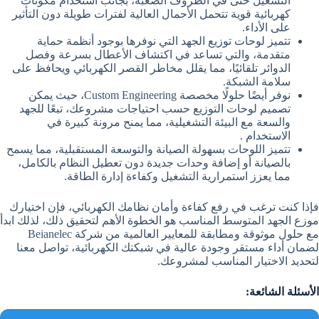
التشغيل حتى في الظروف الصعبة، بجانب استخدام مكونات
كهربائية قوية تتحمل الأحمال العالية لفترات طويلة دون التأثير
على الأداء.
تتميز لوحات توزيع الجهد التي نوفرها بوجود أنظمة حماية
متقدمة، والتي تساعد في اكتشاف الأعطال بسرعة وفصل
الدوائر تلقائيًا، مما يقلل مخاطر القصر الكهربائي ويحافظ على
سلامة الشبكة.
نوفر أيضًا حلولًا مخصصة Custom Engineering، حيث يمكن
تصميم لوحات التوزيع حسب احتياجات مشروعك، تبعًا للجهد
والسعة مع البيئة التشغيلية، مما يمنح مرونة كبيرة في
الاستخدام .
تتميز اللوحات بسهولة الصيانة والتوسعة المستقبلية، مما يسمح
بالصيانة أو إضافة وحدات جديدة دون تعطيل النظام بالكامل،
مما يعزز استمرارية التشغيل وكفاءة إدارة الطاقة.
فإذا كنت ترغب في رفع كفاءة وأمان نظامك الكهربائي، فإن اختيارك
موزع الجهد المتوسط المناسب هو الخطوة الأهم لتحقيق ذلك، لذلك ابدأ
مع حلول موثوقة ومطابقة للمعايير العالمية من شركة Beianelec
لضمان أداء مستقر وجودة عالية في شبكتك الكهربائية، تواصل معنا
لتحديد الاختيار المناسب لمشروعك.
الأسئلة الشائعة: