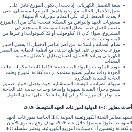
سعة التحميل الكهربائي: إذ يجب أن يكون الموزع قادرًا على
تحمل الأحمال الحالية مع وجود هامش للتوسع المستقبلي، حتى
لا يحدث الضغط الزائد على النظام مع زيادة الاستهلاك.
مستويات الجهد والتوافق مع الشبكة: فيجب التأكد من أن الموزع
مصمم للعمل ضمن نطاق الجهد المتوسط المستخدم في
المشروع، سواء كان 11 كيلوفولت أو 22 كيلوفولت أو غيرها من
المستويات الشائعة.
نظام الحماية والسلامة: من أهم عناصر الاختيار، إذ يفضل اختيار
موزعات تحتوي على قواطع حديثة، مع أنظمة الحماية ضد القصر
الكهربائي وزيادة الأحمال، لضمان تقليل الأعطال وحماية
المعدات.
جودة المكونات والمواد المستخدمة: فكلما كانت المكونات عالية
الجودة وذات معايير تصنيع معتمدة، زادت كفاءة الموزع وقلت
الحاجة للصيانة المتكررة.
سهولة الصيانة والتوسعة المستقبلية: حيث يفضل اختيار تصميم
يسمح بإجراء الصيانة بسهولة وإضافة وحدات جديدة عند الحاجة،
مما يوفر لك مرونة أكبر في إدارة الشبكة على المدى الطويل.
أحدث معايير IEC الدولية لموزعات الجهد المتوسط 2026:
تشهد معايير اللجنة الكهروتقنية الدولية IEC الخاصة بموزعات الجهد
المتوسط تطورًا مستمرًا خلال عام 2026، بهدف رفع مستوى الأمان
والكفاءة وتحسين أداء شبكات التوزيع الكهربائية، وتعتبر سلسلة IEC