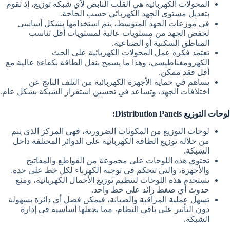
المحولات الكهربائية هي القلب النابض لأي شبكة توزيع، إذ تقوم
بتعديل مستوى الجهد الكهربائي حسب الحاجة.
في موزعات الجهد المتوسط، يتم استخدامها بشكل أساسي
لخفض الجهد من مستويات عالية لمستويات أقل تناسب
المناطق السكنية أو الصناعية.
تعتمد فكرة عمل المحولات الكهربائية على الحث
الكهرومغناطيسي، وهذا ما يسمح بنقل الطاقة بكفاءة عالية مع
أقل فقد ممكن.
تساهم في حماية الأجهزة الكهربائية من التلف الناتج عن
اختلافات الجهد، وتساعد في تحسين استقرار الشبكة بشكل عام.
لوحات التوزيع Distribution Panels:
لوحات التوزيع من المكونات الضرورية، فهي المركز الذي يتم
من خلاله توزيع الطاقة الكهربائية على الدوائر المختلفة داخل
الشبكة.
تحتوي هذه اللوحات على مجموعة من القواطع والمفاتيح
والأجهزة، والتي تتحكم في توجيه الكهرباء لكل خط على حدة.
تستخدم هذه اللوحات لتنظيم توزيع الأحمال الكهربائية، ومنع
حدوث أي ضغط زائد على خط واحد.
تسهل عملية المراقبة والصيانة، فيمكن فصل أي دائرة بسهولة
دون التأثير على باقي النظام، مما يجعلها أساسية في إدارة
الشبكة.