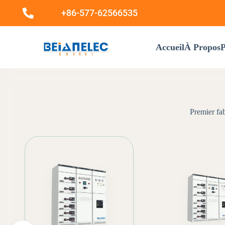
+86-577-62566535
Accueil
À Propos
P
Premier fab