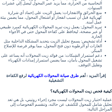
النحاسية من الحرارة، مما يزيد عمر المحول ليصل إلي عشرات
السنوات.
منع الحرائق والانفجارات: يعمل الزيت على إخماد أي شرارة
كهربائية قبل أن تسبب انفجار أو اشتعال المحول، مما يضمن بيئة
عمل آمنة.
تبريد المحول: يعمل زيت تبريد المحولات الكهربائية كمبرد طبيعي
أو عبر مضخة، ليحافظ على كفاءة المحول حتى في الأجواء
الحارة.
أداة تشخيص: يسمح تحليل الزيت بتحديد المشكلة الداخلية مثل
الغازات أو الرطوبة دون فتح المحول، مما يوفر فرصة للإصلاح
المبكر.
دعم استمرار الشبكات: من فوائد زيت المحولات أنه يساعد على
تشغيل المحول بأمان، مما يضمن استمرار إمدادات الكهرباء
وتقليل التوقف.
إقرأ المزيد : أهم
طرق صيانة المحولات الكهربائية
لرفع الكفاءة
التشغيلية
كيفية فحص زيت المحولات الكهربائية؟
عملية اختبار زيت المحولات ليست مجرد إجراء روتيني، بل هي تعد
تحليل شامل للمحول للكشف عن حالته، وتنقسم الفحوصات إلى
المراحل التالية: