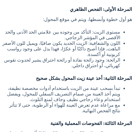
المرحلة الأولى: الفحص الظاهري
هو أول خطوة وأبسطها، ويتم في موقع المحول:
مستوى الزيت: التأكد من وجوده بين علامتي الحد الأدنى والحد
الأقصى في المؤشر الزجاجي.
اللون والشفافية: الزيت الجديد يكون صافيًا، ويميل للون الأصفر
الباهت، فإذا أصبح داكنًا أو عكرًا، فهذا يدل على وجود رواسب
كربونية أو أكسدة.
الرائحة: وجود رائحة نفاذة أو رائحة احتراق يشير لحدوث تقوس
كهربائي، أو احتراق داخلي.
المرحلة الثانية: أخذ عينة زيت المحول بشكل صحيح
تبدأ بسحب عينة من الزيت باستخدام أدوات مخصصة نظيفة،
ويتم أخذ العينة من صمام التصريف السفلي للمحول، ويفضل
استخدام وعاء زجاجي نظيف وجاف لمنع التلوث.
مع مراعاة عدم تعرض العينة للهواء أو الرطوبة، حتى لا تتأثر
نتائج الفحص النهائية.
المرحلة الثالثة: الفحوصات المعملية والفنية