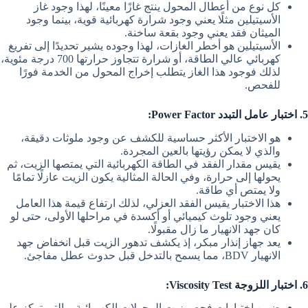
كل نوع من أعطال المحول ينتج غازًا معينًا، لهذا وجود غاز
الأسيتيلين مثلًا يعني وجود شرارة كهربائية قوية، بينما وجود
الميثان فقد يعني وجود بقعة ساخنة.
الأسيتيلين هو أخطر الغازات، لهذا وجوده يشير تحديدًا إلى تفريغ
كهربائي عالي الطاقة، أو شرارة تتجاوز حرارتها 700 درجة مئوية،
لذلك فوجود هذا الغاز يتطلب إخراج المحول من الخدمة فورًا
للفحص.
5. اختبار عامل التبدد Power Factor:
هو الاختبار الأكثر حساسية للكشف عن وجود ملوثات دقيقة،
والذي لا يمكن رؤيتها بالعين المجردة.
يقيس مقدار الفقد في الطاقة الكهربائية التي يمتصها الزيت، ثم
يحولها إلى حرارة، وفي الحالة المثالية يكون الزيت عازلًا تمامًا
ولا يمتص أي طاقة.
هذا الاختبار يقيس الفقد العزلي، لذلك ارتفاع قيمة هذا العامل
يعني وجود تلوث كيميائي أو أكسدة في مراحلها الأولى، حتى لو
كان جهد الانهيار ما زال مقبولًا.
يعد جهاز إنذار مبكر، إذ يكشف تدهور الزيت قبل انخفاض جهد
الانهيار BDV، مما يسمح بالتدخل قبل حدوث عطل مفاجئ.
6. اختبار اللزوجة Viscosity Test:
ضمن اختبارات فحص زيت المحولات الكهربائية، والتي تركز على