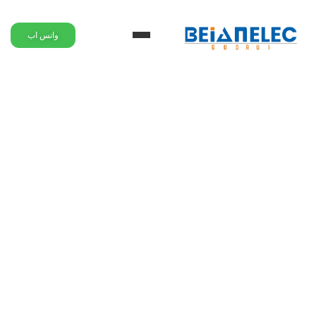
واتس اب