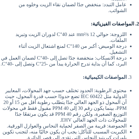
عامل التبدد: منخفض جدًا لضمان نقاء الزيت وخلوه من
الشوائب.
2. المواصفات الفيزيائية:
اللزوجة: حوالي 12 mm²/s عند 40°C لدوران الزيت وتبريد
الملفات.
درجة الوميض: أكبر من 140°C لمنع اشتعال الزيت أثناء
التشغيل.
درجة الانسكاب: منخفضة جدًا تصل إلى -40°C لضمان العمل في
البرد، كما أن بداية تدرج الحرارة يبدأ من -25°C وتصل إلى -40°C.
المواصفات الكيميائية:
محتوى الرطوبة: الحدود تختلف حسب جهد المحولات، المعايير
الدولية مثل IEC 60422 تضع حدودًا حسب قدرة المحول، حيث
أن المحول ذو الجهد العالي جدًا يتطلب رطوبة أقل من 15 أو 20
PPM، بينما يكون رقم 30 إلى 40 PPM مقبول فقط في محولات
التوزيع الصغيرة، ولكن رقم 40 PPM قد يكون مرتفعًا جدًا
للمحولات ذات الجهد العالي EHV.
الحموضة: قريبة من الصفر لحماية النحاس والعوازل الورقية.
الكبريت المسبب للتآكل: يجب أن يكون خاليًا منه، لتجنب تكوين
بلورات كبريتيد النحاس التي تؤدي إلى قصر الدائرة.