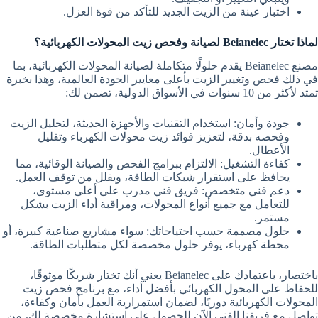
اختبار عينة من الزيت الجديد للتأكد من قوة العزل.
لماذا تختار Beianelec لصيانة وفحص زيت المحولات الكهربائية؟
مصنع Beianelec يقدم حلولًا متكاملة لصيانة المحولات الكهربائية، بما
في ذلك فحص وتغيير الزيت بأعلى معايير الجودة العالمية، وهذا بخبرة
تمتد لأكثر من 10 سنوات في الأسواق الدولية، تضمن لك:
جودة وأمان: استخدام التقنيات والأجهزة الحديثة، لتحليل الزيت
وفحصه بدقة، لتعزيز فوائد زيت محولات الكهرباء وتقليل
الأعطال.
كفاءة التشغيل: الالتزام ببرامج الفحص والصيانة الوقائية، مما
يحافظ على استقرار شبكات الطاقة، ويقلل من توقف العمل.
دعم فني متخصص: فريق فني مدرب على أعلى مستوى،
للتعامل مع جميع أنواع المحولات، ومراقبة أداء الزيت بشكل
مستمر.
حلول مصممة حسب احتياجاتك: سواء مشاريع صناعية كبيرة، أو
محطة كهرباء، يوفر حلول مخصصة لكل متطلبات الطاقة.
باختصار، باعتمادك على Beianelec يعني أنك تختار شريكًا موثوقًا،
للحفاظ على المحول الكهربائي بأفضل أداء، مع برنامج فحص زيت
المحولات الكهربائية دوريًا، لضمان استمرارية العمل بأمان وكفاءة،
تواصل مع فريقنا الفني الآن للحصول على استشارة مخصصة لك، من