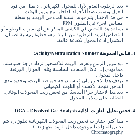
تعد الرطوبة العدو الأول للمحول الكهربائي، إذ تقلل من قوة
العزل وتسبب صدأ الأجزاء الداخلية مع مرور الوقت.
في هذا الاختبار يتم قياس نسبة الماء في الزيت، بواسطة
مقياس الجزء في المليون PPM.
يساعد هذا الفحص في الكشف المبكر عن أي تسرب للرطوبة أو
امتصاص الزيت للرطوبة من البيئة، وهو خطوة رئيسية لضمان
استمرار أداء المحول بكفاءة عالية.
3. قياس الحموضة Acidity/Neutralization Number:
مع مرور الزمن وتعرض الزيت للأكسجين تزداد درجة حموضته،
مما يؤدي إلى تآكل الملفات النحاسية وتلف العوازل الورقية
داخل المحول.
يهدف هذا الاختبار إلى قياس درجة حموضة الزيت، وتحديد مدى
التدهور نتيجة الأكسدة أو التلوث الكيميائي.
يعد هذا الاختبار جزءًا أساسيًا من فحص زيت المحولات الوقائي،
للحفاظ على سلامة المحول.
4. فحص تحليل الغازات الذائبة DGA – Dissolved Gas Analysis:
هذا أكثر اختبارات فحص زيت المحولات الكهربائية تطورًا، إذ يتم
تحليل الغازات الموجودة داخل الزيت بجهاز Gas
Chromatography.