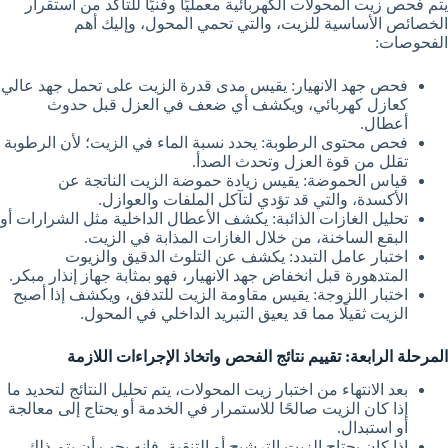
يتم فحص زيت المحولات الكهربائية معمليًا وفنيًا للتأكد من استقرار
الخصائص الأساسية للزيت، والتي تحمي المحول، وإليك أهم
الفحوصات:
فحص جهد الانهيار: يقيس مدى قدرة الزيت على تحمل جهد عالي
كعازل كهربائي، ويكشف أي ضعف في العزل قبل حدوث
أعطال.
فحص محتوى الرطوبة: يحدد نسبة الماء في الزيت؛ لأن الرطوبة
تقلل من قوة العزل وتحدث الصدأ.
قياس الحموضة: يقيس زيادة حموضة الزيت الناتجة عن
الأكسدة، والتي قد تؤدي لتآكل الملفات والعوازل.
تحليل الغازات الذائبة: يكشف الأعطال الداخلية مثل الشرارات أو
البقع الساخنة، من خلال الغازات المذابة في الزيت.
اختبار عامل التبدد: يكشف عن التلوث الدقيق والزيوت
المتدهورة قبل انخفاض جهد الانهيار، فهو بمثابة جهاز إنذار مبكر.
اختبار اللزوجة: يقيس مقاومة الزيت للتدفق، ويكشف إذا أصبح
الزيت ثقيلًا مما قد يعيق التبريد الداخلي في المحول.
المرحلة الرابعة: تقييم نتائج الفحص واتخاذ الإجراءات اللازمة
بعد الانتهاء من اختبار زيت المحولات، يتم تحليل النتائج لتحديد ما
إذا كان الزيت صالحًا للاستمرار في الخدمة أو يحتاج إلى معالجة
أو استبدال.
إذا كان يحتاج الزيت الترشيح أو التنقية، فإنه يجب أن يتم ذلك