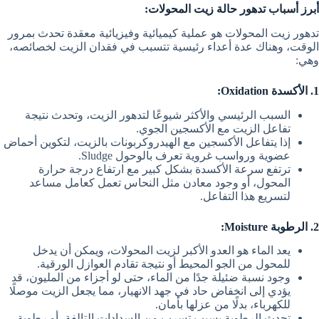
أبرز أسباب تدهور حالة زيت المحولات:
تدهور زيت المحولات هو عملية كيميائية وفيزيائية معقدة تحدث بمرور
الوقت، وهناك عدة أعداء رئيسية تتسبب في فقدان الزيت لخصائصه،
وهي:
1. الأكسدة Oxidation:
السبب الرئيسي والأكثر شيوعًا لتدهور الزيت، وتحدث نتيجة
تفاعل الزيت مع الأكسجين الجوي.
إذا يتفاعل الأكسجين مع الهيدروكربونات بالزيت، لتكوين أحماض
عضوية ورواسب غروية تعرف بالوحول Sludge.
ترتفع سرعة الأكسدة بشكل كبير مع ارتفاع درجة حرارة
المحول، أو وجود معادن مثل النحاس تعمل كعامل مساعد
لتسريع هذا التفاعل.
2. الرطوبة Moisture:
يعد الماء هو العدو الأكبر لزيت المحولات، ويمكن أن يدخل
للمحول من الجو المحيط أو نتيجة تقادم العوازل الورقية.
وجود نسبة ضئيلة جدًا من الماء، حتى لو أجزاء من المليون، قد
يؤدي إلى انخفاض حاد في جهد الانهيار، مما يجعل الزيت موصلًا
للكهرباء، بدلًا من عزلها بأمان.
تحدث الرطوبة بسبب تسرب من السدادات التالفة، أو رطوبة