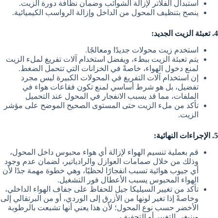
استبدال الفلاتر لإزالة الشوائب وضمان نظافة دورة الزيت.
ينصح بتنظيف المحول من الداخل وإزالة الرواسب الكيميائية.
4. تعبئة الزيت الجديد:
استخدم زيت محولات جديدًا ومعالجًا.
يتم تعبئة الزيت ببطء، ويفضل استخدام آلات تفريغ لملء الزيت
لمنع دخول الهواء، خاصةً في الخزانات التي تتحمل الضغط.
إن استخدام آلات التفريغ في المحولات الكبيرة ليس مجرد
تفضيل، بل هو شرط أساسي لمنع تكون فقاعات هواء في
الملفات، مما قد يسبب الانفجار في المحول عند التحميل
تأكد من ملء الزيت حتى المستوى الصحيح الموضح على مؤشر
الزيت.
5. الإجراءات النهائية:
قم بعملية تنسيم الهواء لإزالة أي هواء محبوس داخل المحول،
وذلك من خلال صمامات العوازل والرادياتير، لضمان عدم وجود
أي جيوب هوائية تسبب انفجارًا لحظيًا، وهي خطوة مهمة جدًا لأن
الهواء المحبوس يسبب الأعطال فور التشغيل.
تأكد من تغيير السيليكا جيل للحفاظ على جفاف الهواء الداخلي،
وخاصةً إذا تغير لونها من الأزرق إلى الوردي، أو من البرتقالي إلى
الأخضر حسب نوع المحول؛ لأن هذا يعني أنها تشبعت بالرطوبة
وينبغي التغيير أو التجفيف.